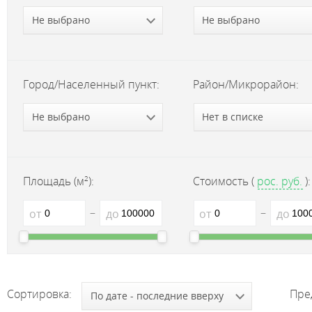
Не выбрано
Не выбрано
Город/Населенный пункт:
Район/Микрорайон:
Не выбрано
Нет в списке
2
Площадь (м
):
Стоимость (
рос. руб.
):
–
–
от
до
от
до
Сортировка:
Пре
По дате - последние вверху