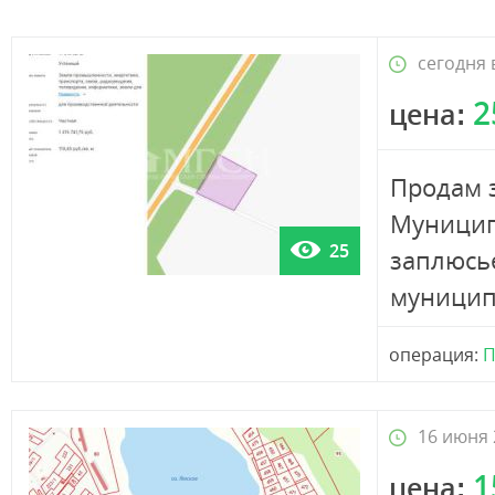
сегодня 
2
цена:
Продам 
Муницип
25
заплюсье
муниципа
операция:
П
16 июня 
1
цена: