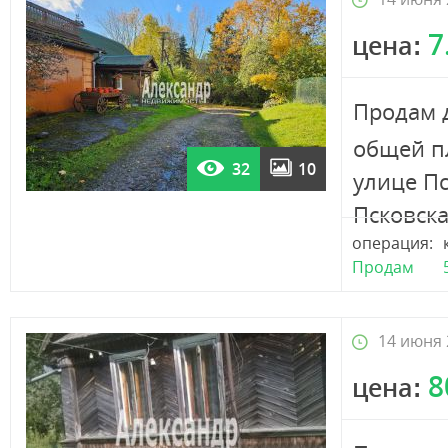
7
цена:
Продам 
общей п
32
10
улице Пс
Псковская
операция:
Продам
14 июня 
8
цена: