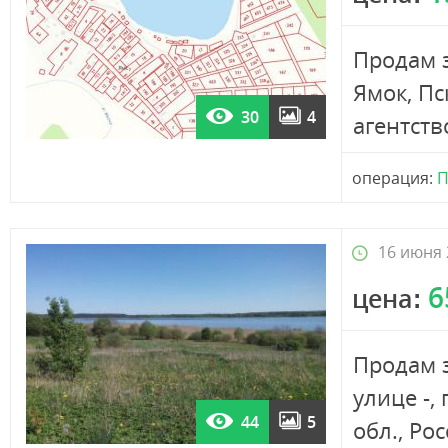
Продам з
Ямок, Пс
30
4
агентств
операция:
П
16 июня 
6
цена:
Продам 
улице -,
44
5
обл., Рос